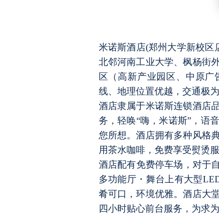
米诺斯酒店
(郑州大学新校区
北邻河南工业大学、枫杨街
区（高新产业园区、中原广
线、地理位置优越，交通极
酒店隶属于米诺斯连锁酒店
务，轻唤
“嗨，米诺斯”，语
您所想。酒店拥有多种风格
用茶水咖啡，免费享受熨烫
酒店配有免费停车场，对于
多功能厅・舞台上有大型LE
肴可口，环境优雅。酒店大
四小时贴心前台服务，为求