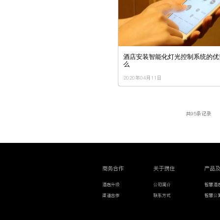
酒店安装智能化灯光控制系统的优
么
2020年04月11日
共95条记录
商务合作
关于携住
产品
酒店升级
公司简介
智慧酒
渠道合作
联系方式
智慧公