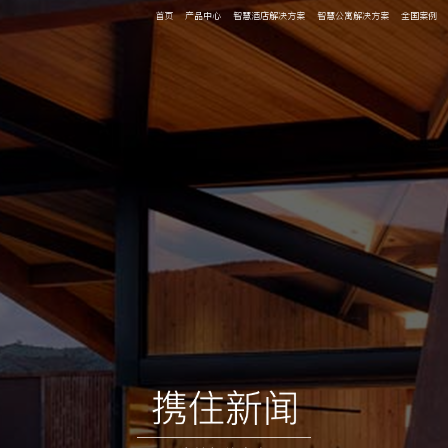
首页
产品中心
智慧酒店解决方案
智慧公寓解决方案
全国案例
携住科技是国内智慧酒店、智能化场景一站式服务商，专注于为酒店......
携住科技智慧公寓发布会完美收 官，高端公寓解决方案备受听众 热捧......